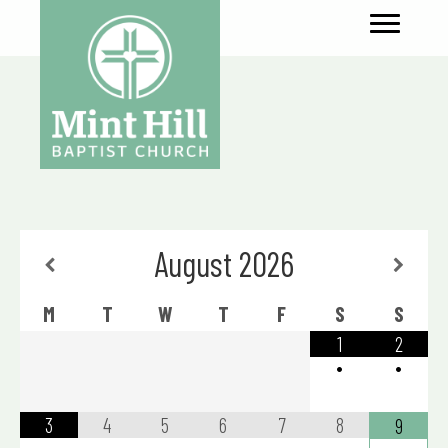
August
2026
M
T
W
T
F
S
S
1
2
•
•
3
4
5
6
7
8
9
•